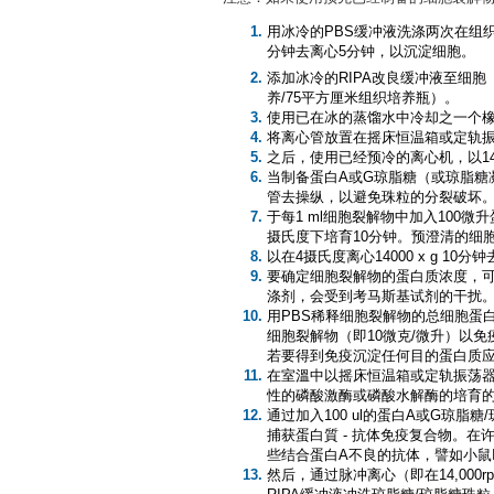
用冰冷的PBS缓冲液洗涤两次在组织
分钟去离心5分钟，以沉淀细胞。
添加冰冷的RIPA改良缓冲液至细胞
养/75平方厘米组织培养瓶）。
使用已在冰的蒸馏水中冷却之一个
将离心管放置在摇床恒温箱或定轨振
之后，使用已经预冷的离心机，以14
当制备蛋白A或G琼脂糖（或琼脂糖
管去操纵，以避免珠粒的分裂破坏
于每1 ml细胞裂解物中加入100
摄氏度下培育10分钟。预澄清的细
以在4摄氏度离心14000 x g 
要确定细胞裂解物的蛋白质浓度，可以
涤剂，会受到考马斯基试剂的干扰
用PBS稀释细胞裂解物的总细胞蛋
细胞裂解物（即10微克/微升）以免
若要得到免疫沉淀任何目的蛋白质
在室溫中以摇床恒温箱或定轨振荡器
性的磷酸激酶或磷酸水解酶的培育
通过加入100 ul的蛋白A或G琼
捕获蛋白質 - 抗体免疫复合物。在
些结合蛋白A不良的抗体，譬如小鼠I
然后，通过脉冲离心（即在14,000