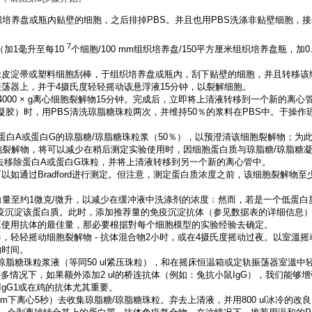
培养盘或瓶內贴壁的细胞，之后排掉PBS。并且也用PBS洗涤非贴壁细胞，接着在桌
7
（加1毫升至每10
个细胞/100 mm组织培养盘/150平方厘米​​组织培养盘瓶，加0.​
橡皮淀帚或塑料细胞刮棒，于组织培养盘或瓶內，刮下贴壁的细胞，并且转移该
荡器上，并于4摄氏度轻轻摇动该悬浮液15分钟，以裂解细胞。
000 × g离心细胞裂解物15分钟。完成后，立即将上清液转移到一个新的离
凝胶）时，用PBS清洗琼脂糖珠粒两次，并维持50％的浆料在PBS中。于操
。
微升蛋白A或蛋白G的琼脂糖/琼脂糖珠粒浆（50％），以预澄清该细胞裂解物；
胞裂解物，将可以减少在稍后测定实验使用时，因细胞蛋白质与琼脂糖/琼脂糖
10分钟去移除蛋白A或蛋白G珠粒，并将上清液转移到另一个新的离心管中。
如通过Bradford进行测定。但注意，测定蛋白质浓度之前，该细胞裂解物至
。
白量至约1微克/微升，以减少在缓冲液中洗涤剂的浓度﹔然而，若是一个低蛋
疫沉淀该蛋白貭。此时，添加推荐量的免疫沉淀抗体（参见数据表的详细信息）到5
应使用抗体的最佳量，那必要根据對每个细胞模型的实验经验去确定。
，轻轻摇动细胞裂解物 - 抗体混合物2小时，或在4摄氏度摇动过夜。以室溫
的时间。
脂糖/琼脂糖珠粒浆液（等同50 ul紧压珠粒），和在摇床恒温箱或定轨振荡器室溫
许多情况下，如果额外添加2 ul的桥连抗体（例如：兔抗小鼠IgG），我们能
gG1或在鸡的抗体尤其重要。
rpm下离心5秒）去收集琼脂糖/琼脂糖珠粒。弃去上清液，并用800 ul冰冷的改