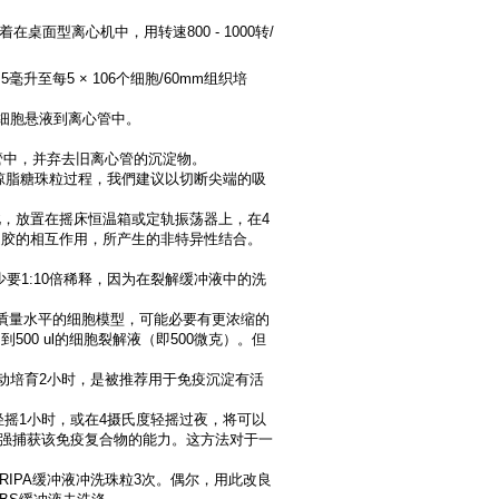
面型离心机中，用转速800 - 1000转/
​5毫升至每5 × 106个细胞/60mm组织培
细胞悬液到离心管中。
心管中，并弃去旧离心管的沉淀物。
作琼脂糖珠粒过程，我們建议以切断尖端的吸
为此，放置在摇床恒温箱或定轨振荡器上，在4
凝胶的相互作用，所产生的非特异性结合。
少要1:10倍稀释，因为在裂解缓冲液中的洗
白貭量水平的细胞模型，可能必要有更浓缩的
00 ul的细胞裂解液（即500微克）。但
摇动培育2小时，是被推荐用于免疫沉淀有活
中轻摇1小时，或在4摄氏度轻摇过夜，将可以
够增强捕获该免疫复合物的能力。这方法对于一
良RIPA缓冲液冲洗珠粒3次。偶尔，用此改良