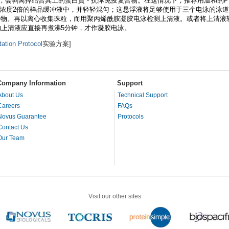
粒，会剥离掉结合其上的蛋白質 - 抗体免疫复合物。在这情况下，推荐用温和的
ul 浓度2倍的样品缓冲液中，并轻轻混匀；这悬浮液将足够使用于三个电泳的泳
复合物。再以离心收集珠粒，而用聚丙烯酰胺凝胶电泳检测上清液。或者将上清液转
上清液应直接再煮沸5分钟，才作凝胶电泳。
ation Protocol
实验方案]
Company Information
Support
About Us
Technical Support
Careers
FAQs
Novus Guarantee
Protocols
Contact Us
Our Team
Visit our other sites